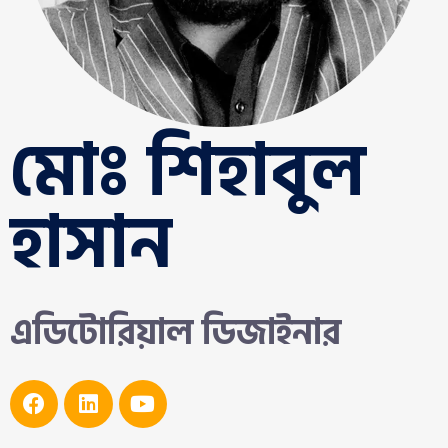
মোঃ শিহাবুল
হাসান
এডিটোরিয়াল ডিজাইনার